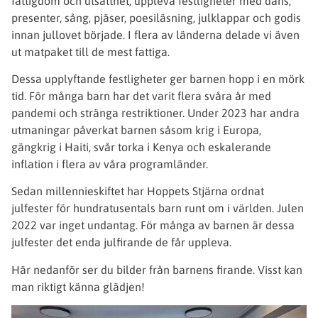
fattigdom och utsatthet, uppleva festligheter med dans,
presenter, sång, pjäser, poesiläsning, julklappar och godis
innan jullovet började. I flera av länderna delade vi även
ut matpaket till de mest fattiga.
Dessa upplyftande festligheter ger barnen hopp i en mörk
tid. För många barn har det varit flera svåra år med
pandemi och stränga restriktioner. Under 2023 har andra
utmaningar påverkat barnen såsom krig i Europa,
gängkrig i Haiti, svår torka i Kenya och eskalerande
inflation i flera av våra programländer.
Sedan millennieskiftet har Hoppets Stjärna ordnat
julfester för hundratusentals barn runt om i världen. Julen
2022 var inget undantag. För många av barnen är dessa
julfester det enda julfirande de får uppleva.
Här nedanför ser du bilder från barnens firande. Visst kan
man riktigt känna glädjen!